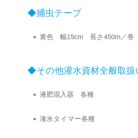
捕虫テープ
黄色 幅15cm 長さ450m／巻
その他灌水資材全般取扱
液肥混入器 各種
潅水タイマー各種