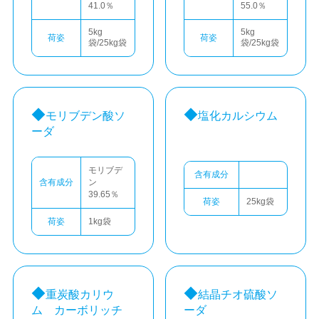
41.0％
55.0％
5kg
5kg
荷姿
荷姿
袋/25kg袋
袋/25kg袋
モリブデン酸ソ
塩化カルシウム
ーダ
モリブデ
含有成分
含有成分
ン
39.65％
荷姿
25kg袋
荷姿
1kg袋
重炭酸カリウ
結晶チオ硫酸ソ
ム カーボリッチ
ーダ