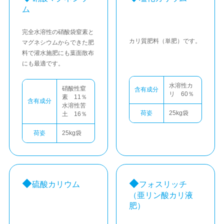
ム
完全水溶性の硝酸袋窒素と
カリ質肥料（単肥）です。
マグネシウムからできた肥
料で灌水施肥にも葉面散布
にも最適です。
水溶性カ
硝酸性窒
含有成分
リ 60％
素 11％
含有成分
水溶性苦
荷姿
25kg袋
土 16％
荷姿
25kg袋
硫酸カリウム
フォスリッチ
（亜リン酸カリ液
肥）