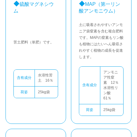
硫酸マグネシウ
MAP
（第一リン
ム
酸アンモニウム）
土に吸着されやすいアンモ
ニア袋窒素を含む複合肥料
です。MAPの窒素もリン酸
苦土肥料（単肥）です。
も植物にはたいへん吸収さ
れやすく植物の成長を促進
します。
アンモニ
水溶性苦
ア性窒
含有成分
土 16％
素 12％
含有成分
水溶性リ
荷姿
25kg袋
ン酸
61％
荷姿
25kg袋