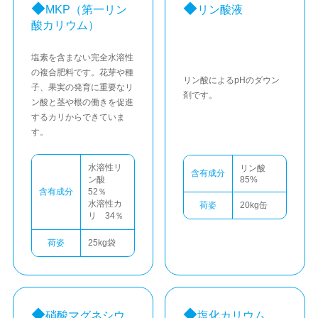
MKP
（第一リン
リン酸液
酸カリウム）
塩素を含まない完全水溶性
の複合肥料です。花芽や種
リン酸によるpHのダウン
子、果実の発育に重要なリ
剤です。
ン酸と茎や根の働きを促進
するカリからできていま
す。
水溶性リ
リン酸
含有成分
ン酸
85%
含有成分
52％
水溶性カ
荷姿
20kg缶
リ 34％
荷姿
25kg袋
硝酸マグネシウ
塩化カリウム