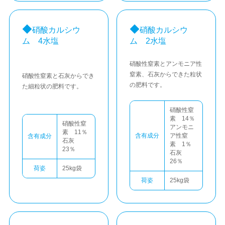
硝酸カルシウ
硝酸カルシウ
ム 4水塩
ム 2水塩
硝酸性窒素とアンモニア性
窒素、石灰からできた粒状
硝酸性窒素と石灰からでき
の肥料です。
た細粒状の肥料です。
硝酸性窒
素 14％
硝酸性窒
アンモニ
素 11％
含有成分
ア性窒
含有成分
石灰
素 1％
23％
石灰
26％
荷姿
25kg袋
荷姿
25kg袋