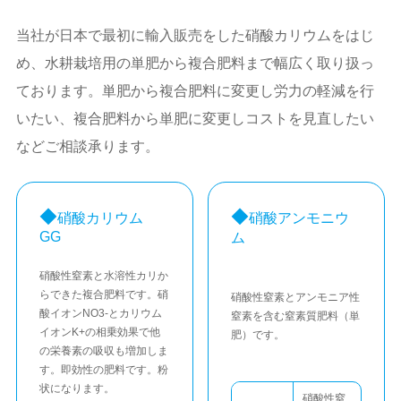
当社が日本で最初に輸入販売をした硝酸カリウムをはじ
め、水耕栽培用の単肥から複合肥料まで幅広く取り扱っ
ております。単肥から複合肥料に変更し労力の軽減を行
いたい、複合肥料から単肥に変更しコストを見直したい
などご相談承ります。
硝酸カリウム
硝酸アンモニウ
GG
ム
硝酸性窒素と水溶性カリか
らできた複合肥料です。硝
硝酸性窒素とアンモニア性
酸イオンNO3-とカリウム
窒素を含む窒素質肥料（単
イオンK+の相乗効果で他
肥）です。
の栄養素の吸収も増加しま
す。即効性の肥料です。粉
状になります。
硝酸性窒