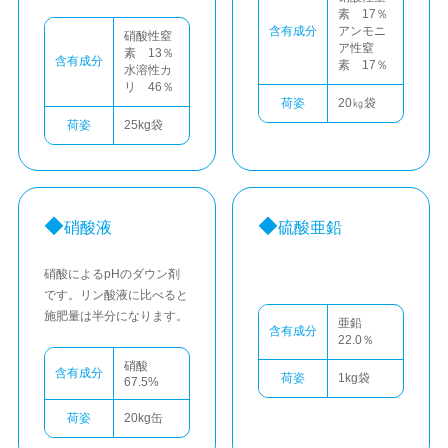
素 17％
含有成分
アンモニ
硝酸性窒
ア性窒
素 13％
含有成分
素 17％
水溶性カ
リ 46％
荷姿
20㎏袋
荷姿
25kg袋
硝酸液
硫酸亜鉛
硝酸によるpHのダウン剤
です。リン酸液に比べると
施肥量は半分になります。
亜鉛
含有成分
22.0％
硝酸
含有成分
荷姿
1kg袋
67.5%
荷姿
20kg缶