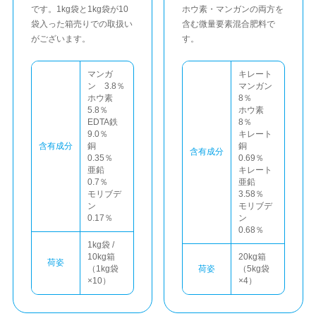
です。1kg袋と1kg袋が10
ホウ素・マンガンの両方を
袋入った箱売りでの取扱い
含む微量要素混合肥料で
がございます。
す。
マンガ
キレート
ン 3.8％
マンガン
ホウ素
8％
5.8％
ホウ素
EDTA鉄
8％
9.0％
キレート
含有成分
銅
銅
含有成分
0.35％
0.69％
亜鉛
キレート
0.7％
亜鉛
モリブデ
3.58％
ン
モリブデ
0.17％
ン
0.68％
1kg袋 /
10kg箱
20kg箱
荷姿
（1kg袋
荷姿
（5kg袋
×10）
×4）