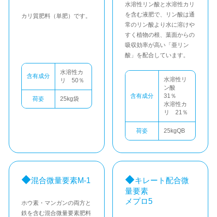
水溶性リン酸と水溶性カリ
を含む液肥で、リン酸は通
カリ質肥料（単肥）です。
常のリン酸より水に溶けや
すく植物の根、葉面からの
吸収効率が高い「亜リン
酸」を配合しています。
水溶性カ
含有成分
水溶性リ
リ 50％
ン酸
含有成分
31％
荷姿
25kg袋
水溶性カ
リ 21％
荷姿
25kgQB
混合微量要素M-1
キレート配合微
量要素
メプロ5
ホウ素・マンガンの両方と
鉄を含む混合微量要素肥料