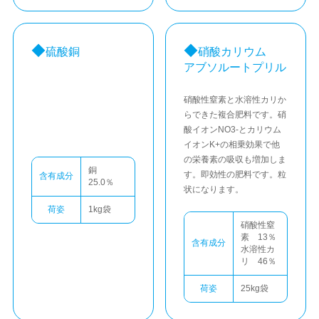
硫酸銅
硝酸カリウム
アブソルートプリル
硝酸性窒素と水溶性カリか
らできた複合肥料です。硝
酸イオンNO3-とカリウム
イオンK+の相乗効果で他
の栄養素の吸収も増加しま
銅
す。即効性の肥料です。粒
含有成分
25.0％
状になります。
荷姿
1kg袋
硝酸性窒
素 13％
含有成分
水溶性カ
リ 46％
荷姿
25kg袋